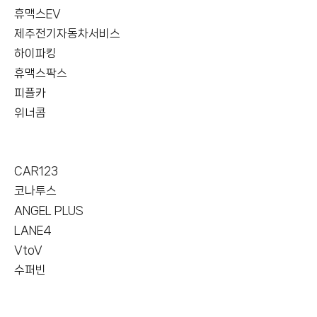
휴맥스EV
제주전기자동차서비스
하이파킹
휴맥스팍스
피플카
위너콤
CAR123
코나투스
ANGEL PLUS
LANE4
VtoV
수퍼빈