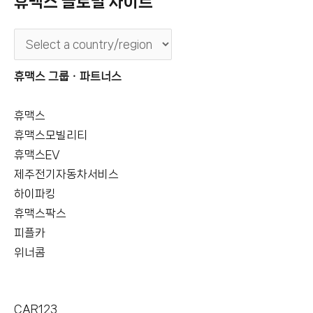
휴맥스 글로벌 사이트
휴맥스 그룹ㆍ파트너스
휴맥스
휴맥스모빌리티
휴맥스EV
제주전기자동차서비스
하이파킹
휴맥스팍스
피플카
위너콤
CAR123