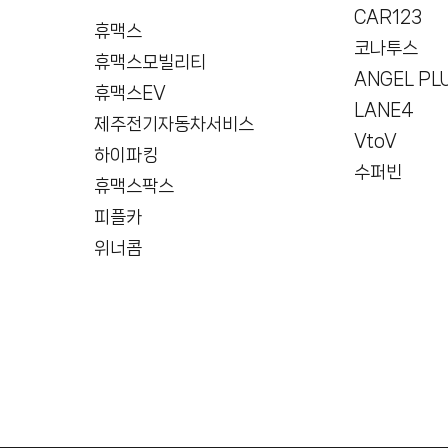
CAR123
휴맥스
코나투스
휴맥스모빌리티
ANGEL PL
휴맥스EV
LANE4
제주전기자동차서비스
VtoV
하이파킹
수퍼빈
휴맥스팍스
피플카
위너콤