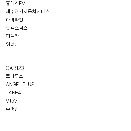
휴맥스EV
제주전기자동차서비스
하이파킹
휴맥스팍스
피플카
위너콤
CAR123
코나투스
ANGEL PLUS
LANE4
VtoV
수퍼빈