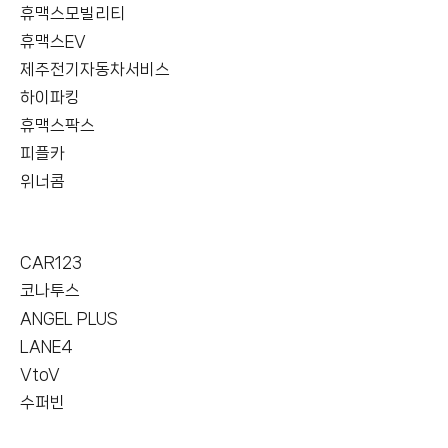
휴맥스모빌리티
휴맥스EV
제주전기자동차서비스
하이파킹
휴맥스팍스
피플카
위너콤
CAR123
코나투스
ANGEL PLUS
LANE4
VtoV
수퍼빈