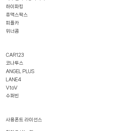
하이파킹
휴맥스팍스
피플카
위너콤
CAR123
코나투스
ANGEL PLUS
LANE4
VtoV
수퍼빈
사용폰트 라이선스