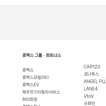
휴맥스 그룹ㆍ파트너스
CAR123
휴맥스
코나투스
휴맥스모빌리티
ANGEL PL
휴맥스EV
LANE4
제주전기자동차서비스
VtoV
하이파킹
수퍼빈