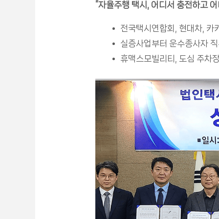
“
자율주행 택시, 어디서 충전하고 어
전국택시연합회, 현대차, 카
실증사업부터 운수종사자 직무
휴맥스모빌리티, 도심 주차장