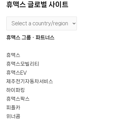
휴맥스 글로벌 사이트
휴맥스 그룹ㆍ파트너스
휴맥스
휴맥스모빌리티
휴맥스EV
제주전기자동차서비스
하이파킹
휴맥스팍스
피플카
위너콤