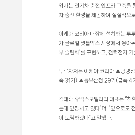
양사는 전기차 충전 인프라 구축을 
차 충전 환경을 제공하여 실질적으로
이케아 코리아 매장에 설치하는 투루
가 글로벌 셋톱박스 시장에서 쌓아온
부 슬림화’를 구현하고, 전력전자 
투루차저는 이케아 코리아 ▲광명점 43
속 31기) ▲동부산점 29기(급속 
김태훈 휴맥스모빌리티 대표는 “친
는데 앞장서고 있다”며, “앞으로도
이 노력하겠다”고 말했다.