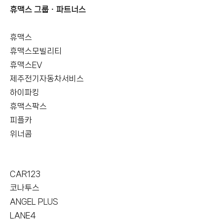
휴맥스 그룹ㆍ파트너스
휴맥스
휴맥스모빌리티
휴맥스EV
제주전기자동차서비스
하이파킹
휴맥스팍스
피플카
위너콤
CAR123
코나투스
ANGEL PLUS
LANE4