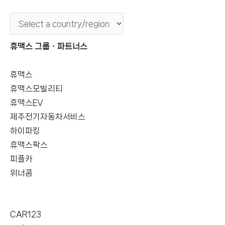
휴맥스 그룹ㆍ파트너스
휴맥스
휴맥스모빌리티
휴맥스EV
제주전기자동차서비스
하이파킹
휴맥스팍스
피플카
위너콤
CAR123