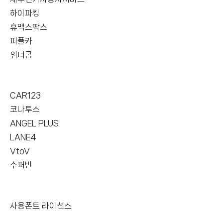
하이파킹
휴맥스팍스
피플카
위너콤
CAR123
코나투스
ANGEL PLUS
LANE4
VtoV
수퍼빈
사용폰트 라이선스