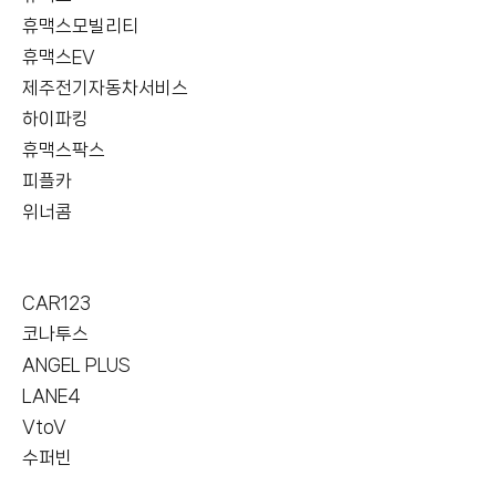
휴맥스모빌리티
휴맥스EV
제주전기자동차서비스
하이파킹
휴맥스팍스
피플카
위너콤
CAR123
코나투스
ANGEL PLUS
LANE4
VtoV
수퍼빈