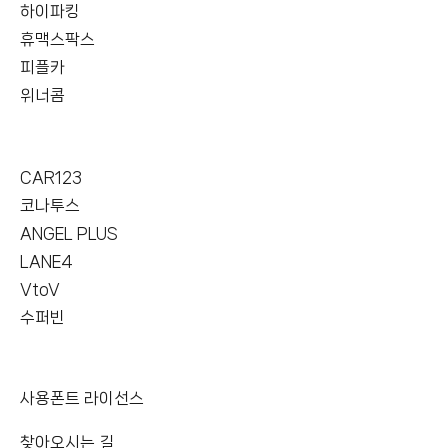
하이파킹
휴맥스팍스
피플카
위너콤
CAR123
코나투스
ANGEL PLUS
LANE4
VtoV
수퍼빈
사용폰트 라이선스
찾아오시는 길