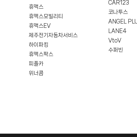
CAR123
휴맥스
코나투스
휴맥스모빌리티
ANGEL PL
휴맥스EV
LANE4
제주전기자동차서비스
VtoV
하이파킹
수퍼빈
휴맥스팍스
피플카
위너콤