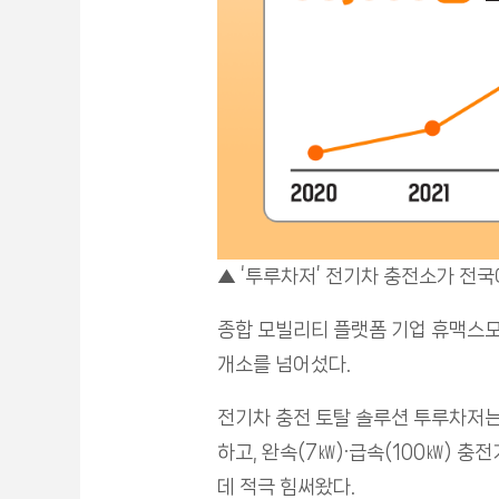
▲ ‘투루차저’ 전기차 충전소가 전국에
종합 모빌리티 플랫폼 기업 휴맥스모빌
개소를 넘어섰다.
전기차 충전 토탈 솔루션 투루차저는 
하고, 완속(7㎾)·급속(100㎾) 
데 적극 힘써왔다.